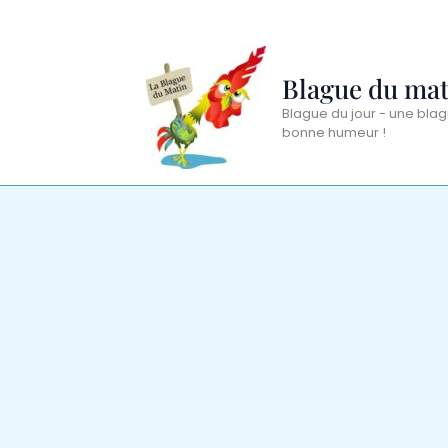
Aller
au
contenu
Blague du mat
Blague du jour - une blag
bonne humeur !