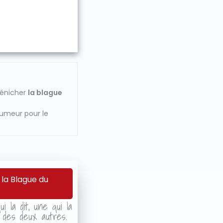
dénicher
la blague
humeur pour le
 la Blague du
i la dit, une qui la
r des deux autres.