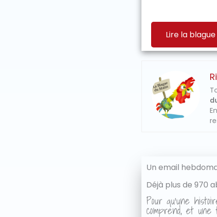
Lire la blague
R
To
du
En
re
Un email hebdomad
Déjà plus de 970 a
Pour qu'une histoir
comprend, et une t