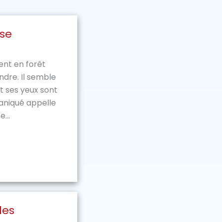
sse
ent en forêt
ndre. Il semble
t ses yeux sont
aniqué appelle
...
les