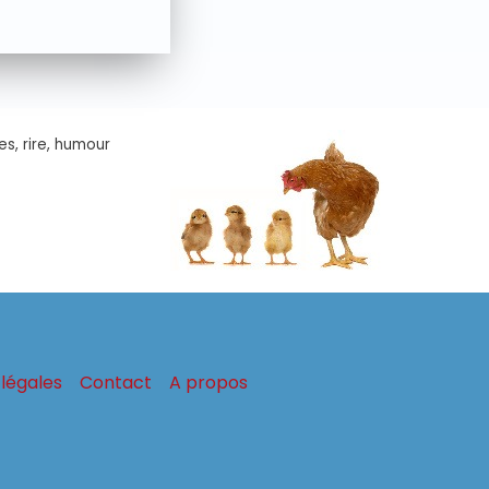
es, rire, humour
légales
Contact
A propos