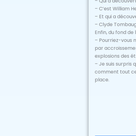
– Qui a découver
– C’est William H
– Et qui a découv
– Clyde Tombaugh,
Enfin, du fond de 
– Pourriez-vous n
par accroissement
explosions des ét
– Je suis surpris
comment tout cela
place.