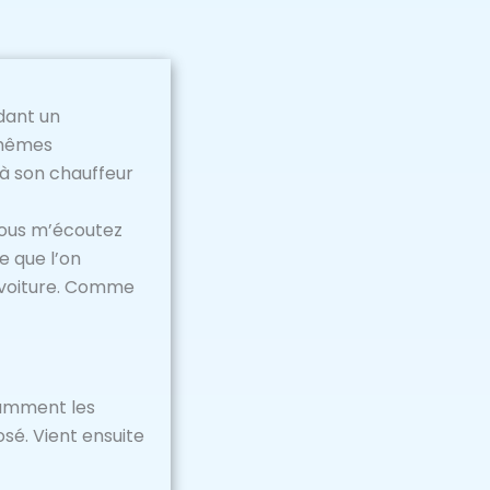
dant un
s mêmes
 à son chauffeur
vous m’écoutez
e que l’on
a voiture. Comme
llamment les
sé. Vient ensuite