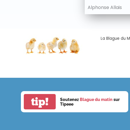
Alphonse Allais
La Blague du Ma
tip!
Soutenez
Blague du matin
sur
Tipeee