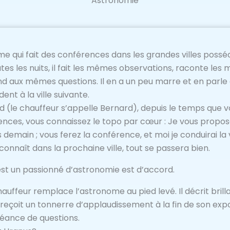
Astronomie
e qui fait des conférences dans les grandes villes possé
tes les nuits, il fait les mêmes observations, raconte le
d aux mêmes questions. Il en a un peu marre et en parle
dent à la ville suivante.
d (le chauffeur s’appelle Bernard), depuis le temps que 
ences, vous connaissez le topo par cœur : Je vous propos
 demain ; vous ferez la conférence, et moi je conduirai l
nnaît dans la prochaine ville, tout se passera bien.
est un passionné d’astronomie est d’accord.
chauffeur remplace l’astronome au pied levé. Il décrit bri
 reçoit un tonnerre d’applaudissement à la fin de son expo
 séance de questions.