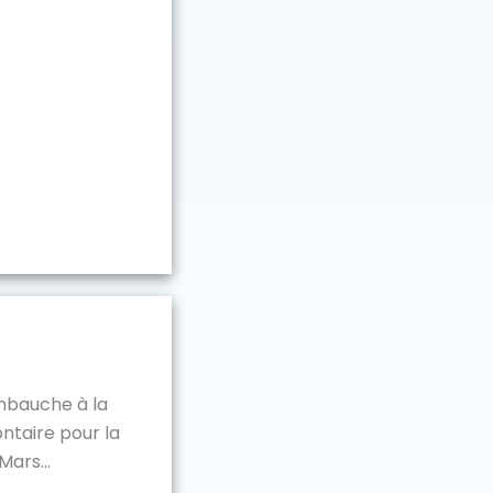
mbauche à la
ontaire pour la
ars...