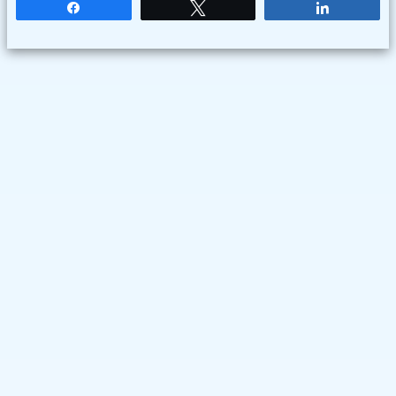
Partagez
Tweetez
Partagez