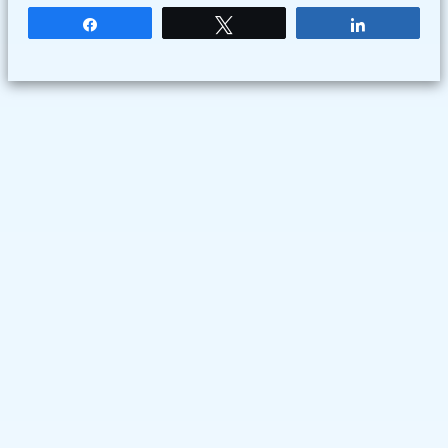
Partagez
Tweetez
Partagez