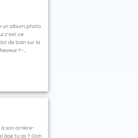
lte un album photo
i c’est ce
ot de bain sur la
eveux ?-...
 à son arrière-
l âge tu as ? Ooh