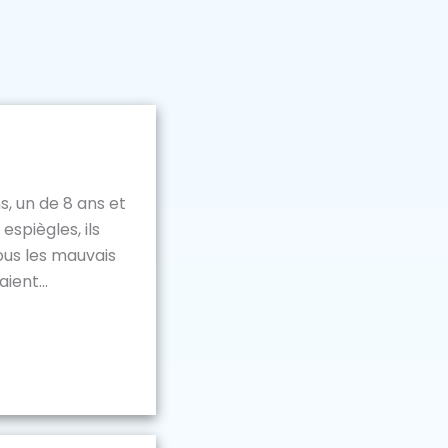
s, un de 8 ans et
 espiègles, ils
ous les mauvais
ient...