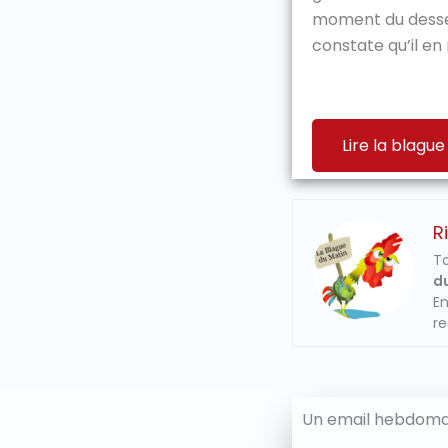
moment du dessert
constate qu’il en 
Lire la blague
R
To
du
En
re
Un email hebdomad