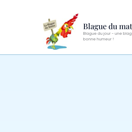
Aller
au
contenu
Blague du mat
Blague du jour - une blag
bonne humeur !