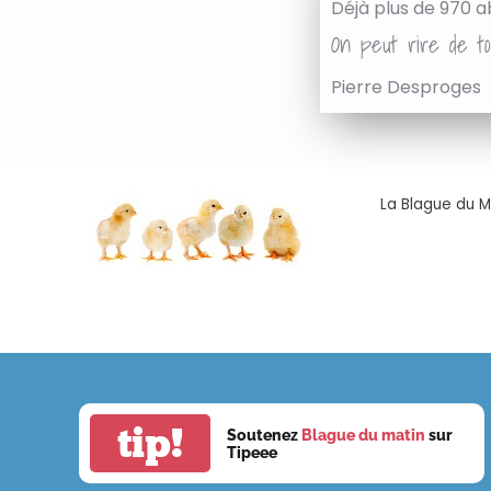
Déjà plus de 970 a
On peut rire de to
Pierre Desproges
La Blague du Ma
tip!
Soutenez
Blague du matin
sur
Tipeee