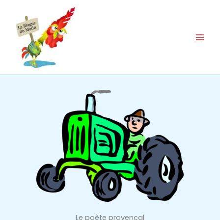
Aller
au
contenu
Le poète provençal