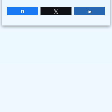
Partagez
Tweetez
Partagez