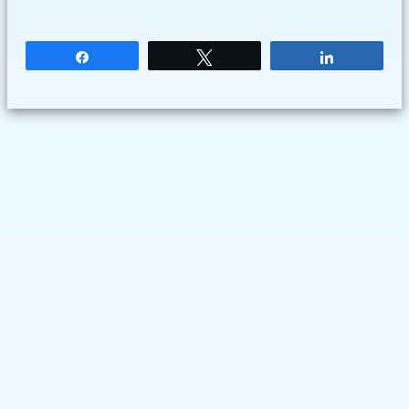
Partagez
Tweetez
Partagez