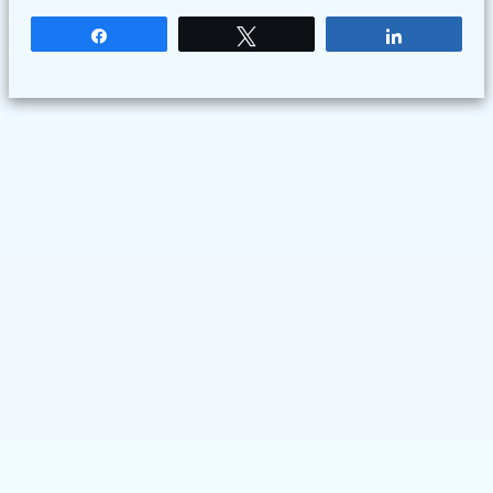
Partagez
Tweetez
Partagez