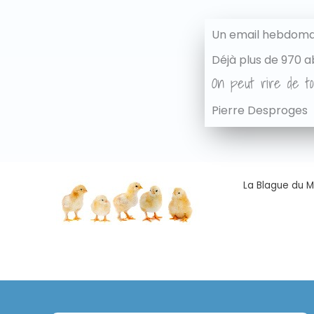
Un email hebdomad
Déjà plus de 970 a
On peut rire de to
Pierre Desproges
La Blague du Ma