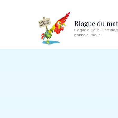
Aller
au
contenu
Blague du mat
Blague du jour - une blag
bonne humeur !