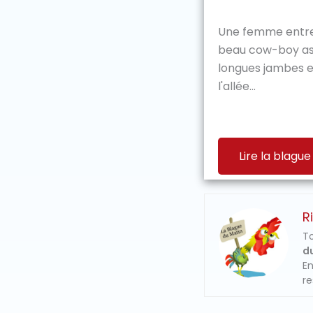
Une femme entre 
beau cow-boy ass
longues jambes e
l'allée...
Lire la blague
R
To
du
En
re