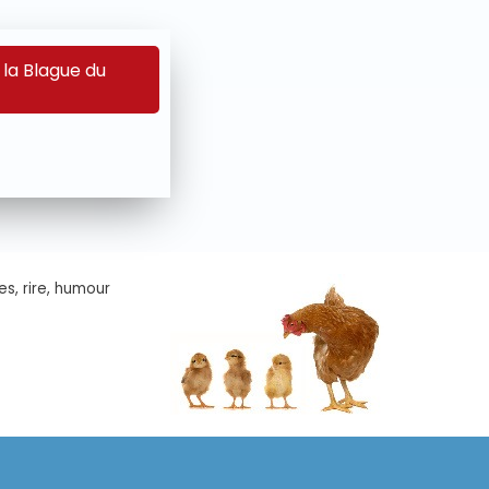
 la Blague du
es, rire, humour