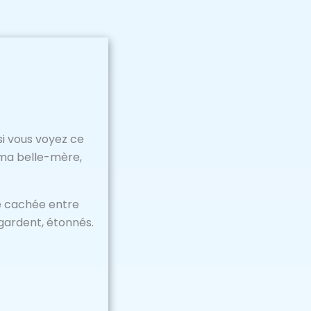
si vous voyez ce
t ma belle-mère,
e cachée entre
regardent, étonnés.