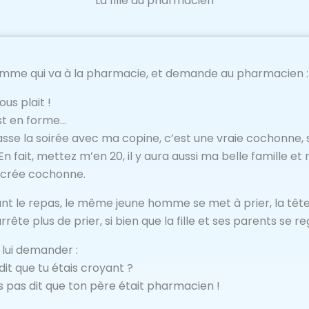
La fille du pharmacien
omme qui va à la pharmacie, et demande au pharmacien :
ous plait !
st en forme…
 passe la soirée avec ma copine, c’est une vraie cochonne, 
En fait, mettez m’en 20, il y aura aussi ma belle famille e
sacrée cochonne.
nt le repas, le même jeune homme se met à prier, la têt
’arrête plus de prier, si bien que la fille et ses parents se 
 lui demander :
dit que tu étais croyant ?
ais pas dit que ton père était pharmacien !