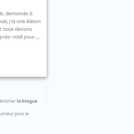
at, demande à
is, j’ai une liaison
t nous devons
près-midi pour…...
dénicher
la blague
humeur pour le