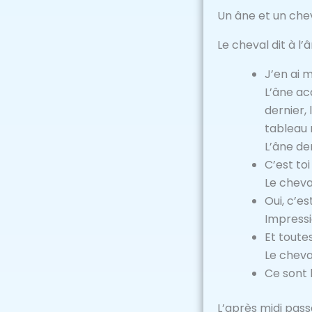
Un âne et un chev
Le cheval dit à l’â
J’en ai m
L’âne ac
dernier,
tableau 
L’âne de
C’est toi
Le cheva
Oui, c’e
Impressi
Et toute
Le cheva
Ce sont 
L’après midi pass