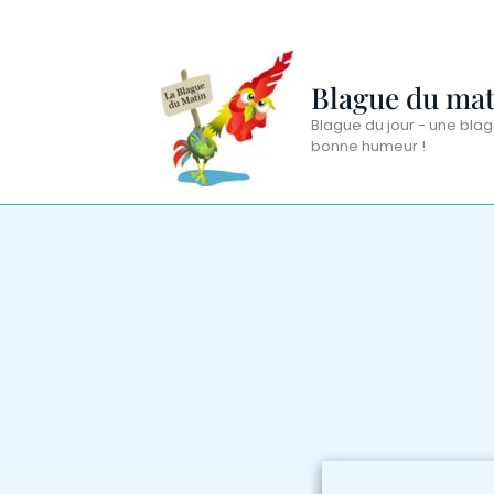
Aller
au
contenu
Blague du mat
Blague du jour - une blag
bonne humeur !