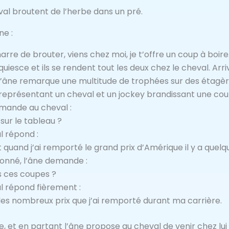
al broutent de l’herbe dans un pré.
ne :
arre de brouter, viens chez moi, je t’offre un coup à boire
quiesce et ils se rendent tout les deux chez le cheval. Arr
 l’âne remarque une multitude de trophées sur des étagère
représentant un cheval et un jockey brandissant une cou
mande au cheval :
 sur le tableau ?
l répond :
st quand j’ai remporté le grand prix d’Amérique il y a quel
onné, l’âne demande :
s ces coupes ?
l répond fièrement :
les nombreux prix que j’ai remporté durant ma carrière.
e, et en partant l’âne propose au cheval de venir chez lui