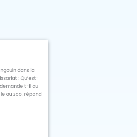
ngouin dans la
sariat : Qu’est-
? demande t-il au
e au zoo, répond