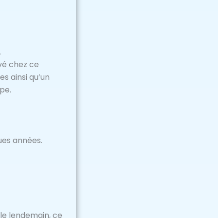
.
ivé chez ce
s ainsi qu’un
pe.
ques années.
 le lendemain, ce