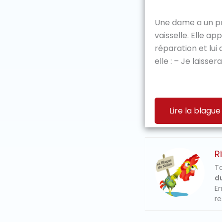
Une dame a un p
vaisselle. Elle ap
réparation et lu
elle : – Je laissera
Lire la blague
R
To
du
En
re