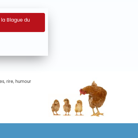
 la Blague du
es, rire, humour