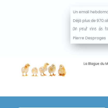
Un email hebdomad
Déjà plus de 970 a
On peut rire de to
Pierre Desproges
La Blague du Ma