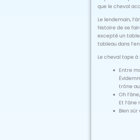
que le cheval ac
Le lendemain, l’â
histoire de se fa
excepté un tablea
tableau dans l’en
Le cheval tape à l
Entre mo
Évidemme
trône au 
Oh l’âne,
Et l’âne 
Bien sûr 