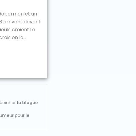
 doberman et un
3 arrivent devant
oi ils croient.Le
rois en la...
dénicher
la blague
humeur pour le