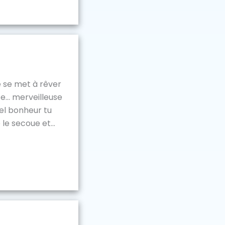
e se met à rêver
te… merveilleuse
uel bonheur tu
e secoue et...