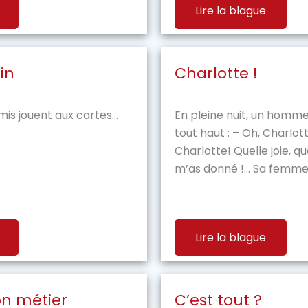
Lire la blague
in
Charlotte !
is jouent aux cartes...
En pleine nuit, un homm
tout haut : – Oh, Charlot
Charlotte! Quelle joie, q
m’as donné !… Sa femme l
Lire la blague
n métier
C’est tout ?