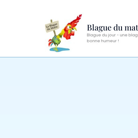
Aller
au
contenu
Blague du mat
Blague du jour - une blag
bonne humeur !