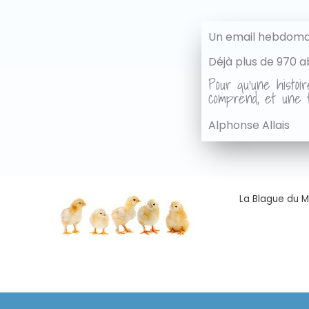
Un email hebdomad
Déjà plus de 970 a
Pour qu'une histoir
comprend, et une t
Alphonse Allais
La Blague du Ma