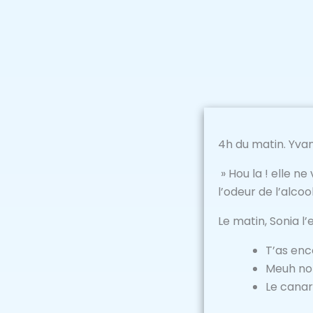
4h du matin. Yva
» Hou la ! elle n
l’odeur de l’alcoo
Le matin, Sonia l’
T’as enc
Meuh no
Le canari