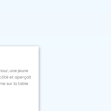
mour, une jeune
côté et aperçoit
me sur la table