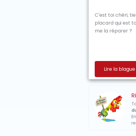
C'est toi chéri, ti
placard qui est t
me la réparer ?
Lire la blague
R
To
du
En
re