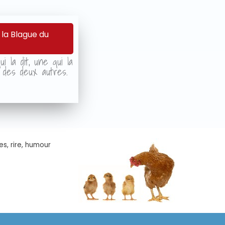
 la Blague du
i la dit, une qui la
r des deux autres.
es, rire, humour