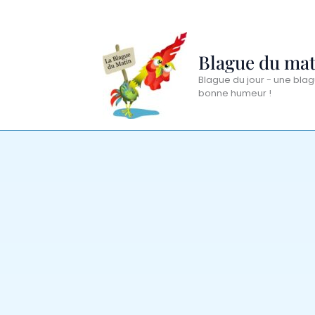
Aller
au
contenu
Blague du mat
Blague du jour - une blag
bonne humeur !