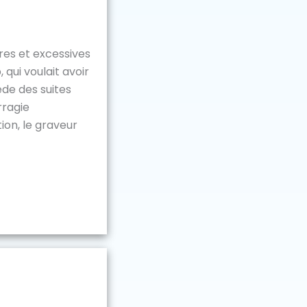
ères et excessives
 qui voulait avoir
cède des suites
rragie
ion, le graveur