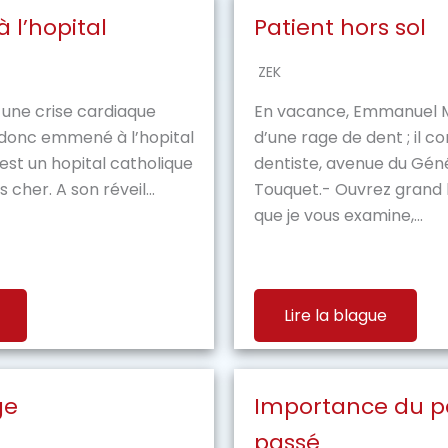
à l’hopital
Patient hors sol
ZEK
 une crise cardiaque
En vacance, Emmanuel M
st donc emmené à l’hopital
d’une rage de dent ; il c
’est un hopital catholique
dentiste, avenue du Géné
 cher. A son réveil...
Touquet.- Ouvrez grand 
que je vous examine,...
Lire la blague
ge
Importance du pa
passé