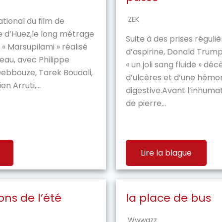
ZEK
ational du film de
e d’Huez,le long métrage
Suite à des prises réguli
« Marsupilami » réalisé
d’aspirine, Donald Trump,
eau, avec Philippe
« un joli sang fluide » dé
ebbouze, Tarek Boudali,
d’ulcères et d’une hémo
en Arruti,...
digestive.Avant l’inhumat
de pierre...
Lire la blague
ns de l’été
la place de bus
Wwwazz