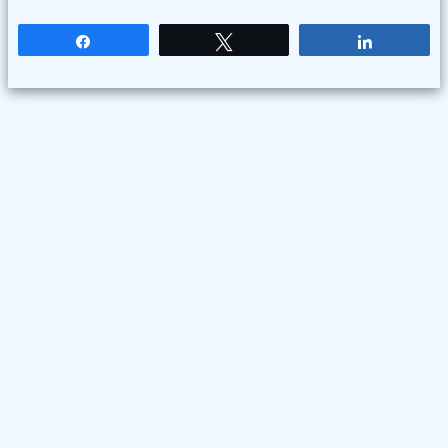
Partagez
Tweetez
Partagez