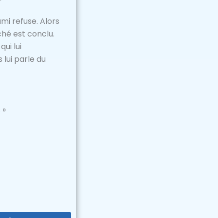
ami refuse. Alors
ché est conclu.
ui lui
 lui parle du
 »