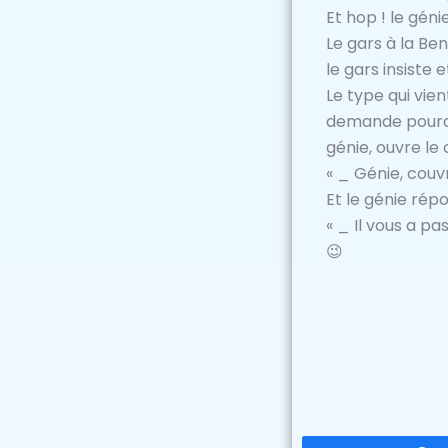
Et hop ! le géni
Le gars à la Ben
le gars insiste
Le type qui vien
demande pourquo
génie, ouvre le
« _ Génie, cou
Et le génie répo
« _ Il vous a pa
😉