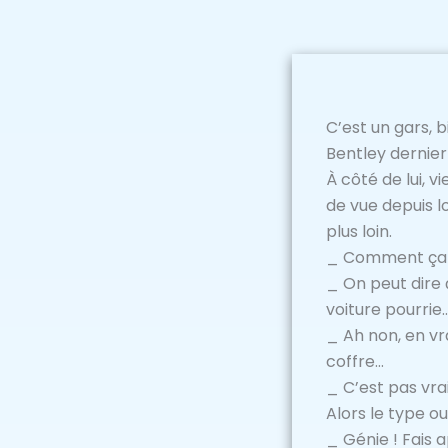
C’est un gars, b
Bentley dernier
À côté de lui, v
de vue depuis lo
plus loin.
_ Comment ça va
_ On peut dire ç
voiture pourrie
_ Ah non, en vra
coffre…
_ C’est pas vrai
Alors le type ou
_ Génie ! Fais 