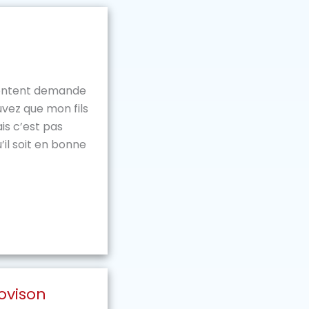
content demande
ouvez que mon fils
is c’est pas
u’il soit en bonne
rovison