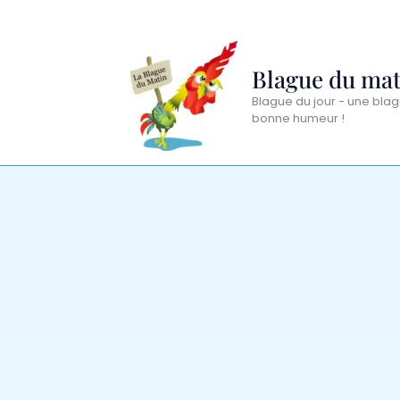
Aller
au
contenu
Blague du mat
Blague du jour - une blag
bonne humeur !