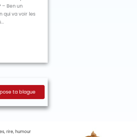
? – Ben un
 qui va voir les
..
pose ta blague
es, rire, humour