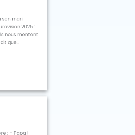
à son mari
urovision 2025 :
, ils nous mentent
dit que...
re : – Papa !