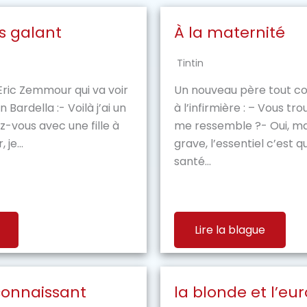
s galant
À la maternité
Tintin
’Eric Zemmour qui va voir
Un nouveau père tout 
Bardella :- Voilà j’ai un
à l’infirmière : – Vous tr
ez-vous avec une fille à
me ressemble ?- Oui, ma
je...
grave, l’essentiel c’est q
santé...
Lire la blague
connaissant
la blonde et l’eu