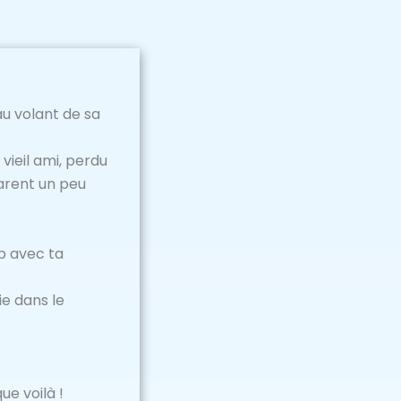
au volant de sa
 vieil ami, perdu
garent un peu
op avec ta
ie dans le
e voilà !