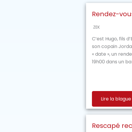
Rendez-vou
ZEK
C’est Hugo, fils d
son copain Jordan 
« date », un rend
19h00 dans un bar, 
Lire la blague
Rescapé re