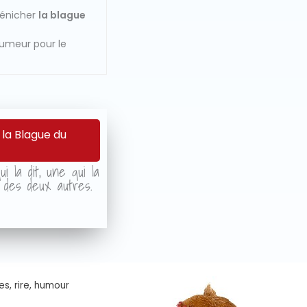
dénicher
la blague
humeur pour le
 la Blague du
i la dit, une qui la
r des deux autres.
es, rire, humour