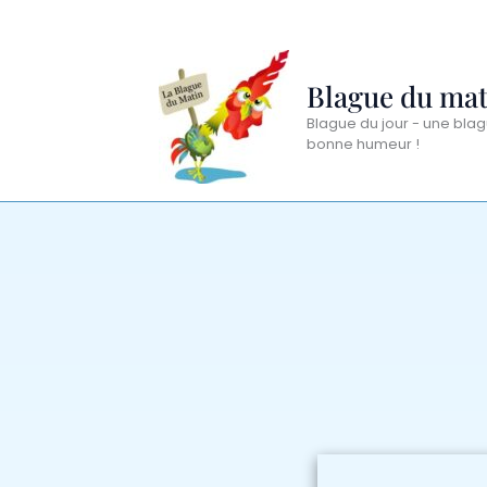
Aller
au
contenu
Blague du mat
Blague du jour - une blag
bonne humeur !