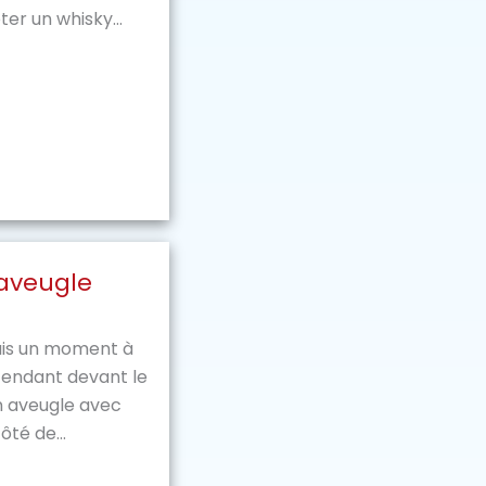
ter un whisky...
’aveugle
puis un moment à
attendant devant le
n aveugle avec
ôté de...