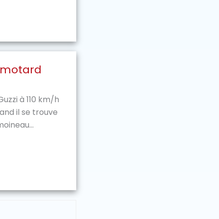
e motard
uzzi à 110 km/h
and il se trouve
oineau...