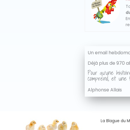
To
du
En
re
Un email hebdomad
Déjà plus de 970 a
Pour qu'une histoir
comprend, et une t
Alphonse Allais
La Blague du Ma