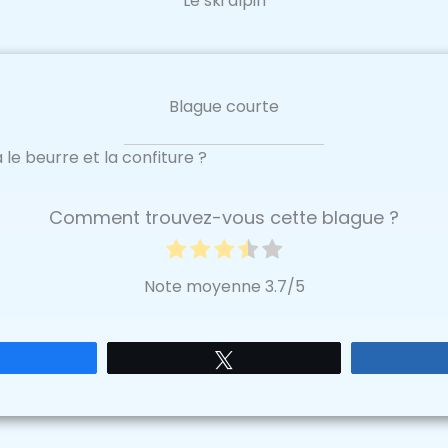
Le ski alpin
Blague courte
i a le beurre et la confiture ?
Comment trouvez-vous cette blague ?
Note moyenne
3.7
/5
Partagez
Tweetez