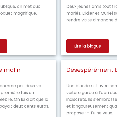
ublique, on met aux
Deux jeunes amis tout f
oquet magnifique...
mariés, Didier et Muriel 
rendre visite dimanche de
Lire la blague
le malin
Désespérément 
 comme pas deux va
Une blonde est avec son
 première fois un
voiture garée à l’abri de
èbre. On lui a dit que la
indiscrets. Ils s’embras
payait deux cents euros,
et langoureusement quan
propose : – Tu ne veux...