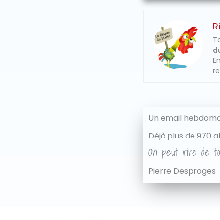
R
To
du
En
re
Un email hebdomad
Déjà plus de 970 a
On peut rire de to
Pierre Desproges