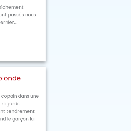
raîchement
sont passés nous
rnier...
blonde
 copain dans une
s regards
sent tendrement
d le garçon lui