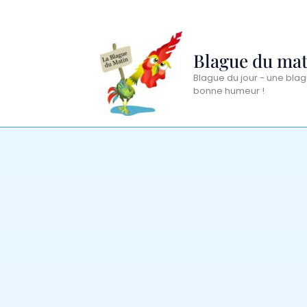
Aller
au
contenu
Blague du mat
Blague du jour - une blag
bonne humeur !