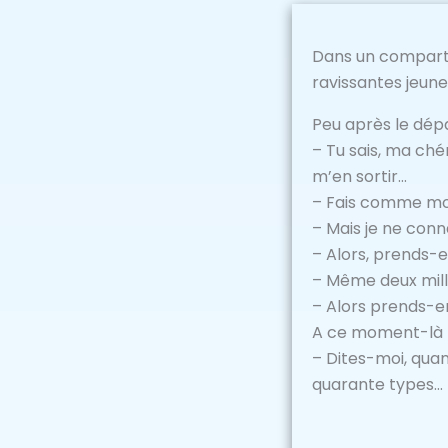
Dans un comparti
ravissantes jeune
Peu après le dépar
– Tu sais, ma chér
m’en sortir…
– Fais comme moi,
– Mais je ne conn
– Alors, prends-e
– Même deux mille
– Alors prends-en
A ce moment-là le
– Dites-moi, quan
quarante types…