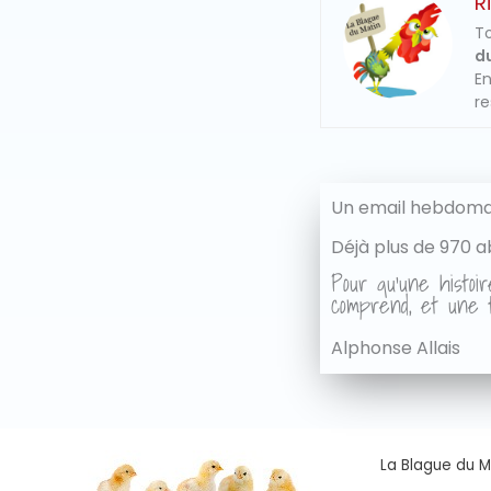
R
To
du
En
re
Un email hebdomad
Déjà plus de 970 a
Pour qu'une histoir
comprend, et une t
Alphonse Allais
La Blague du Ma