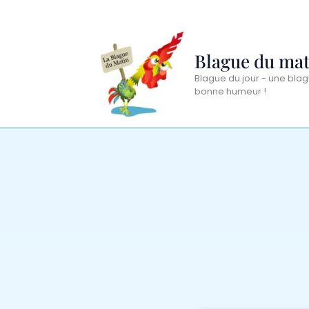
Aller
au
contenu
Blague du mat
Blague du jour - une blag
bonne humeur !