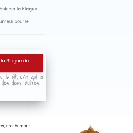
dénicher
la blague
humeur pour le
 la Blague du
i la dit, une qui la
r des deux autres.
es, rire, humour