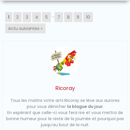
…
1
2
3
4
5
7
8
9
10
Actu suivantes »
Ricoray
Tous les matins votre ami Ricoray se lève aux aurores
pour vous dénicher
la blague du jour
.
En espérant que celle-ci vous fera rire et vous mettra de
bonne humeur pour le reste de la journée et pourquoi pas
jusqu’au bout de la nuit.