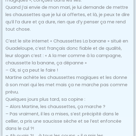
magiques », conçues dans les îles.
Quand j’ai envie de mon mari, je lui demande de mettre
les chaussettes que je lui ai offertes, et là, je peux te dire
qu’il l’a dure et ça dure, rien que d’y penser ça me rend
tout chose.
C’est le site internet « Chaussettes La banane » situé en
Guadeloupe, c’est français donc fiable et de qualité,
leur slogan c’est : « A la mer comme à la campagne,
chaussette la banane, ça dépanne »
– Ok, si ça peut le faire !
Martine achète les chaussettes magiques et les donne
à son mari qui les met mais ça ne marche pas comme
prévu.
Quelques jours plus tard, sa copine :
– Alors Martine, les chaussettes, ça marche ?
– Pas vraiment, il les a mises, s’est précipité dans le
cellier, a pris une saucisse sèche et se l’est enfoncée
dans le cul ?!
– Ah ouais ?!,… à tous les coups, « il a mis les