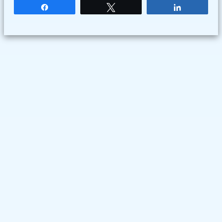
Partagez
Tweetez
Partagez