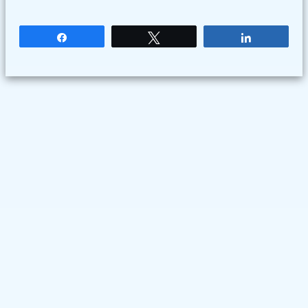
Partagez
Tweetez
Partagez