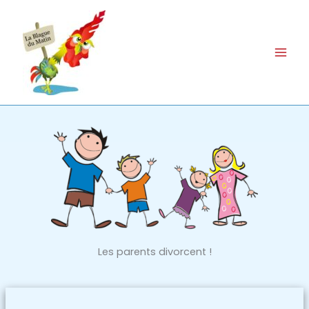
Aller
au
contenu
Les parents divorcent !