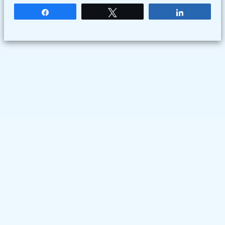
Partagez
Tweetez
Partagez