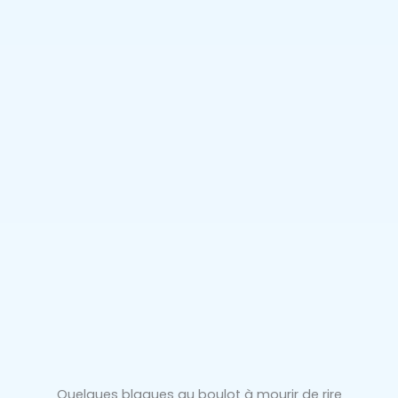
Quelques blagues au boulot à mourir de rire