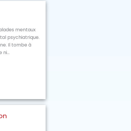
malades mentaux
tal psychiatrique.
ine. Il tombe à
ni...
on