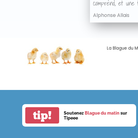
comprend, et une t
Alphonse Allais
La Blague du Ma
tip!
Soutenez
Blague du matin
sur
Tipeee