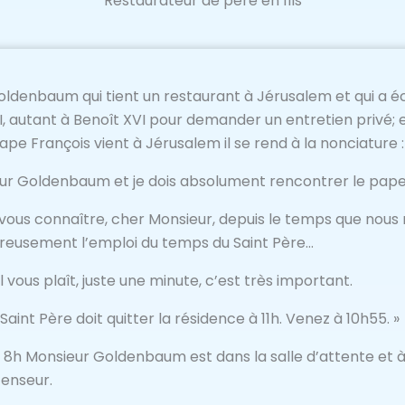
Restaurateur de père en fils
ldenbaum qui tient un restaurant à Jérusalem et qui a écr
, autant à Benoît XVI pour demander un entretien privé; et
pe François vient à Jérusalem il se rend à la nonciature :
ieur Goldenbaum et je dois absolument rencontrer le pape
 vous connaître, cher Monsieur, depuis le temps que nous
ureusement l’emploi du temps du Saint Père…
s’il vous plaît, juste une minute, c’est très important.
aint Père doit quitter la résidence à 11h. Venez à 10h55. »
8h Monsieur Goldenbaum est dans la salle d’attente et à 
censeur.