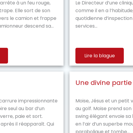
arrête à un feu rouge,
Le Directeur d’une cliniqu
trape. Elle sort de son
comme il en a l’habitude
vers le camion et frappe
quotidienne d’inspection
camionneur descend sa...
services...
Lire la blague
Une divine partie
carrure impressionnante
Moise, Jésus et un petit 
ire seul au bar d’un
au golf. Moise prend son 
n verre, paie et sort.
swing élégant envoie sa 
près il réapparaît. Qui
en l’air d’un superbe m
parabolique et tombe...