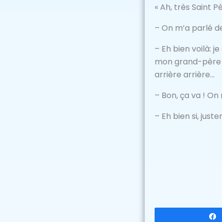
« Ah, très Saint 
– On m’a parlé de
– Eh bien voilà: 
mon grand-père é
arrière arrière…
– Bon, ça va ! On
– Eh bien si, just