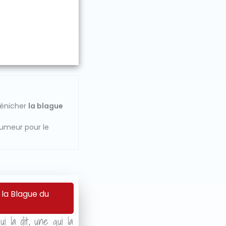
dénicher
la blague
humeur pour le
 la Blague du
i la dit, une qui la