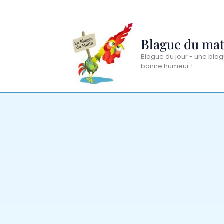
Aller
au
contenu
Blague du mat
Blague du jour - une blag
bonne humeur !