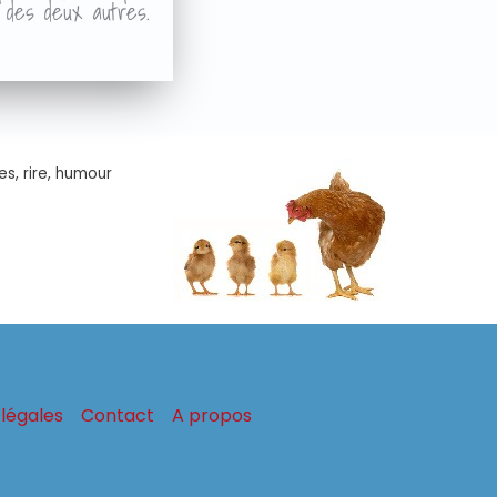
r des deux autres.
es, rire, humour
légales
Contact
A propos