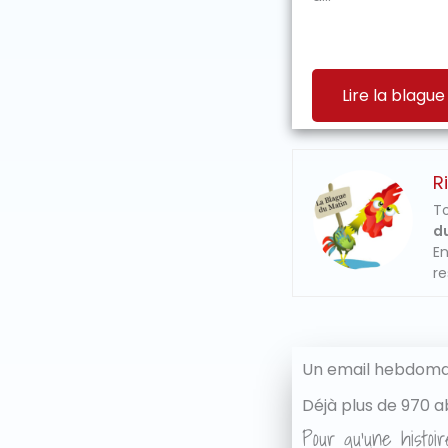
Lire la blague
R
To
du
En
re
Un email hebdomad
Déjà plus de 970 a
Pour qu'une histoir