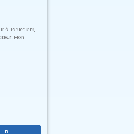
eur à Jérusalem,
ateur. Mon
Partagez