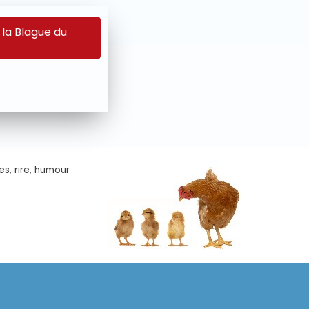
 la Blague du
es, rire, humour