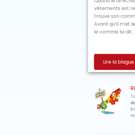
Quand le directe
vêtements est re
trouve son commi
Avant qu’il n’ait 
le commis lui dit...
Lire la blague
R
To
du
En
re