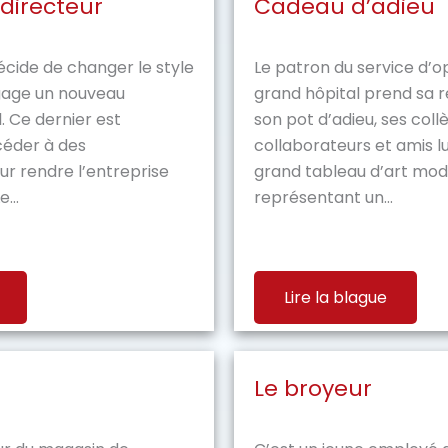
directeur
Cadeau d’adieu
écide de changer le style
Le patron du service d’o
gage un nouveau
grand hôpital prend sa re
. Ce dernier est
son pot d’adieu, ses coll
céder à des
collaborateurs et amis lu
 rendre l’entreprise
grand tableau d’art mo
...
représentant un...
Lire la blague
Le broyeur