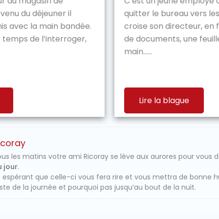
ur du magasin de
C’est un jeune employé q
venu du déjeuner il
quitter le bureau vers les 
s avec la main bandée.
croise son directeur, en
le temps de l’interroger,
de documents, une feuill
main…...
Lire la blague
icoray
us les matins votre ami Ricoray se lève aux aurores pour vous 
 jour
.
 espérant que celle-ci vous fera rire et vous mettra de bonne 
ste de la journée et pourquoi pas jusqu’au bout de la nuit.