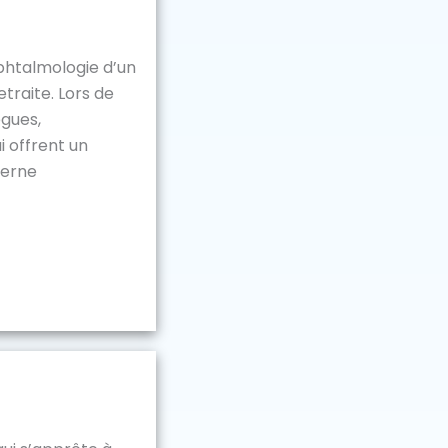
phtalmologie d’un
traite. Lors de
ègues,
i offrent un
derne