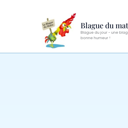
Aller
au
contenu
Blague du mat
Blague du jour - une blag
bonne humeur !