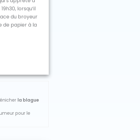
ui s’apprête à
19h30, lorsqu’il
 face du broyeur
e de papier à la
dénicher
la blague
humeur pour le