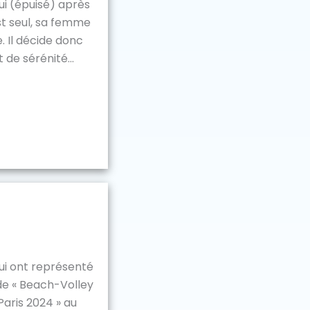
i (épuisé) après
est seul, sa femme
. Il décide donc
 de sérénité...
qui ont représenté
de « Beach-Volley
Paris 2024 » au