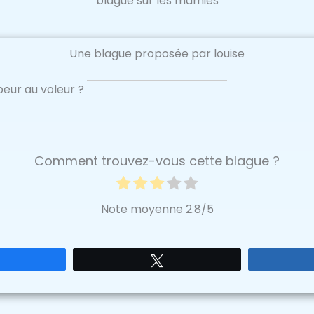
blague sur les mamies
Une blague proposée par louise
peur au voleur ?
Comment trouvez-vous cette blague ?
Note moyenne
2.8
/5
Partagez
Tweetez