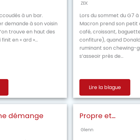
ZEK
ccoudés à un bar.
Lors du sommet du G7 à
er demande à son voisin
Macron prend son petit d
 l’on trouve en haut des
café, croissant, baguette
nit en « ard »...
confiture), quand Donal
ruminant son chewing-g
s’asseoir près de...
Lire la blague
 me démange
Propre et…
Glenn