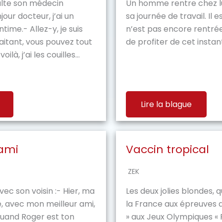
lte son médecin
Un homme rentre chez lu
jour docteur, j’ai un
sa journée de travail. Il 
time.- Allez-y, je suis
n’est pas encore rentrée
aitant, vous pouvez tout
de profiter de cet instant
ilà, j’ai les couilles...
Lire la blague
 ami
Vaccin tropical
ZEK
vec son voisin :- Hier, ma
Les deux jolies blondes, 
, avec mon meilleur ami,
la France aux épreuves 
quand Roger est ton
» aux Jeux Olympiques « 