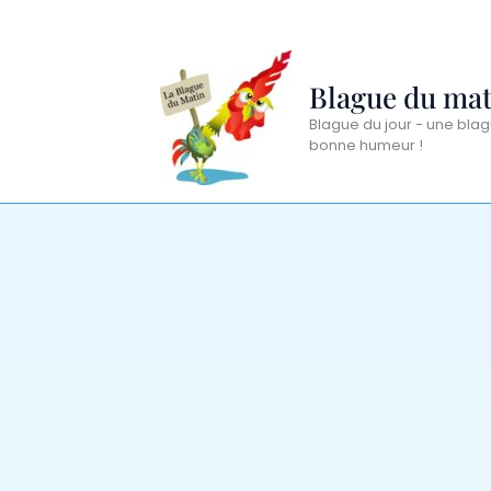
Aller
au
contenu
Blague du mat
Blague du jour - une blag
bonne humeur !