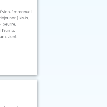
 Évian, Emmanuel
éjeuner ( kiwis,
, beurre,
d Trump,
um, vient