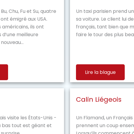
e Bu, Chu, Fu et Su, quatre
Un taxi parisien prend u
i ont émigré aux USA.
sa voiture. Le client lui
américains, ils ont
français, tant bien que m
s d’une meilleure
faire le tour des plus bea
 nouveau...
Lire la blague
Calin Liégeois
is visite les États-Unis -
Un Flamand, un Français
à bas tout est géant et
prennent un coup ensem
surprise...
Lorsqu’ils commencent à