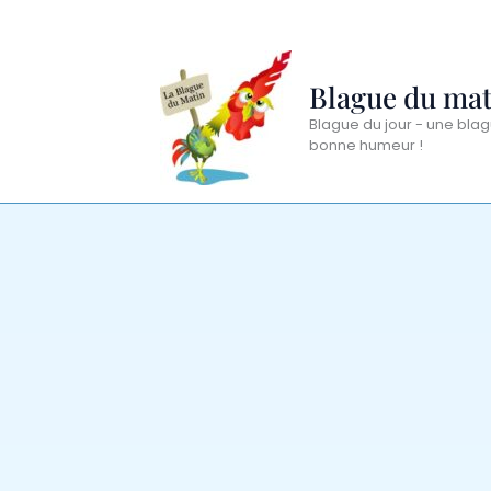
Aller
au
contenu
Blague du mat
Blague du jour - une blag
bonne humeur !