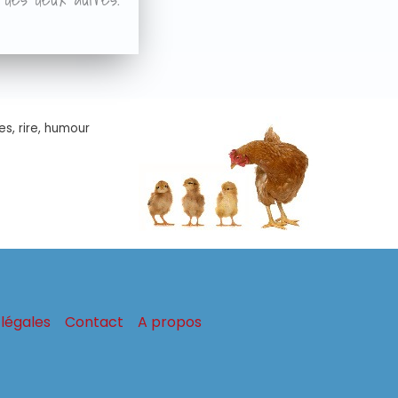
es, rire, humour
légales
Contact
A propos