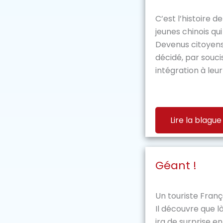
C’est l’histoire d
jeunes chinois qu
Devenus citoyens 
décidé, par souci
intégration à leur
Lire la blague
Géant !
Un touriste França
Il découvre que l
ira de surprise en 