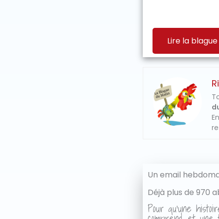
Lire la blague
R
To
du
En
re
Un email hebdomad
Déjà plus de 970 a
Pour qu'une histoir
comprend, et une t