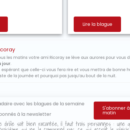
Lire la blague
icoray
us les matins votre ami Ricoray se lève aux aurores pour vous 
 jour
.
 espérant que celle-ci vous fera rire et vous mettra de bonne 
ste de la journée et pourquoi pas jusqu’au bout de la nuit.
aire avec les blagues de la semaine
S'abonner à
matin
bonnés à la newsletter
e drôle soit bien racontée, il faut trois personnes : une qu
roisième qui ne la comprend pas, ce qui accroît le plaisi