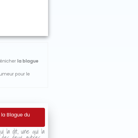
dénicher
la blague
humeur pour le
 la Blague du
i la dit, une qui la
r des deux autres.