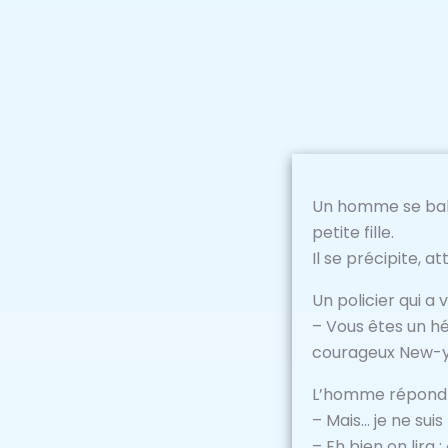
Un homme se balad
petite fille.
Il se précipite, a
Un policier qui a v
– Vous êtes un hé
courageux New-yor
L’homme répond 
– Mais… je ne sui
– Eh bien on lira 