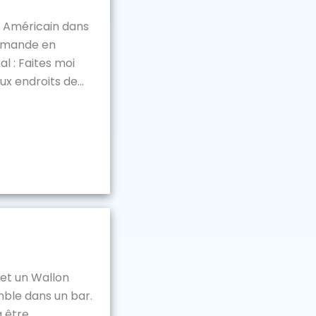
n Américain dans
 demande en
al : Faites moi
ux endroits de...
 et un Wallon
ble dans un bar.
 être