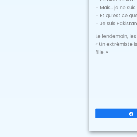
– Mais… je ne sui
– Et qu’est ce qu
– Je suis Pakistan
Le lendemain, les 
« Un extrémiste i
fille. »