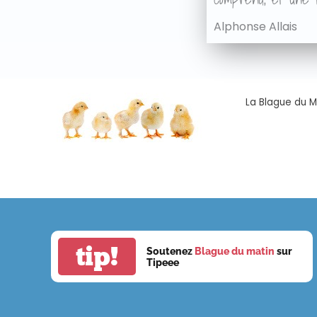
Alphonse Allais
La Blague du Ma
tip!
Soutenez
Blague du matin
sur
Tipeee