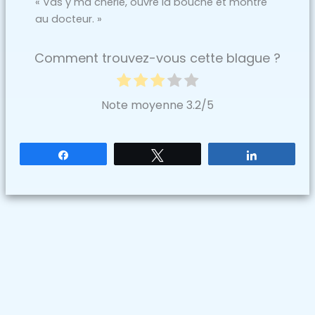
« Vas y ma chérie, ouvre la bouche et montre
au docteur. »
Comment trouvez-vous cette blague ?
Note moyenne
3.2
/5
Partagez
Tweetez
Partagez