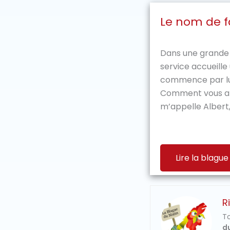
Le nom de f
Dans une grande 
service accueill
commence par lu
Comment vous ap
m’appelle Albert, 
Lire la blague
R
To
du