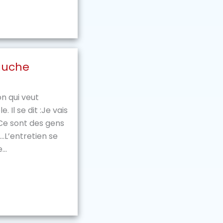
auche
on qui veut
Il se dit :Je vais
 Ce sont des gens
c…L’entretien se
..