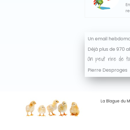
En
re
Un email hebdomad
Déjà plus de 970 a
On peut rire de to
Pierre Desproges
La Blague du Ma