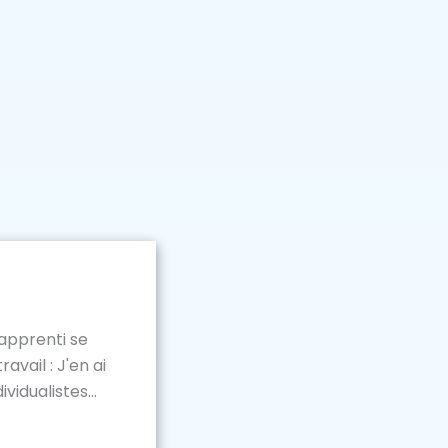
e apprenti se
avail : J'en ai
idualistes...