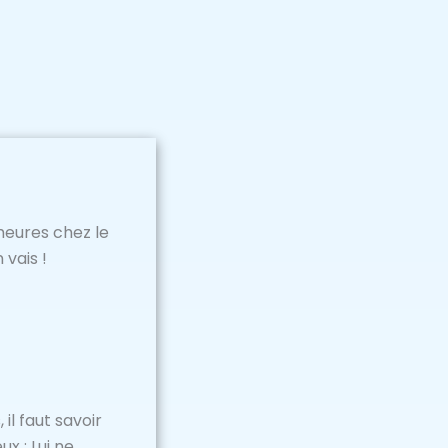
 heures chez le
 vais !
il faut savoir
x : Lui ne