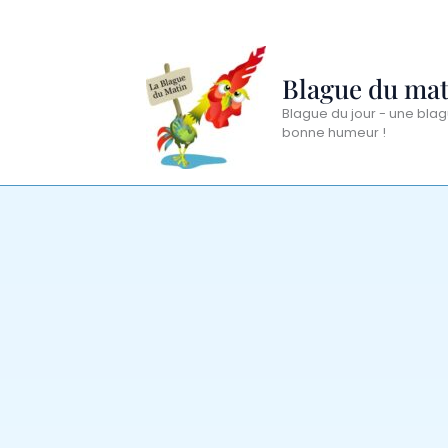
Aller
au
contenu
Blague du mat
Blague du jour - une blag
bonne humeur !