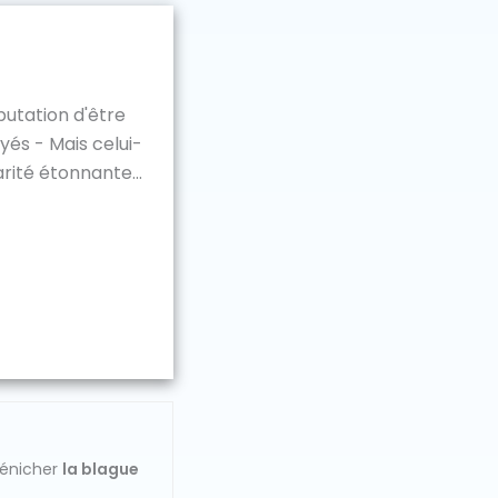
putation d'être
és - Mais celui-
arité étonnante...
dénicher
la blague