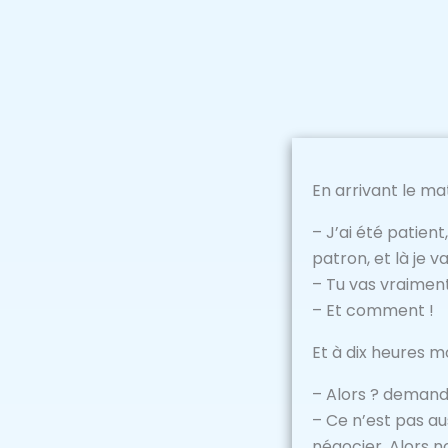
En arrivant le ma
– J’ai été patient
patron, et là je v
– Tu vas vraiment
– Et comment !
Et à dix heures mo
– Alors ? demande
– Ce n’est pas aus
négocier. Alors n