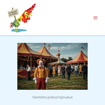
Aller
au
contenu
Dentiste présomptueux