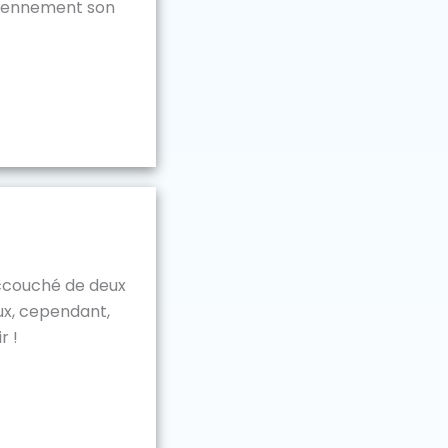
diennement son
accouché de deux
ux, cependant,
r !