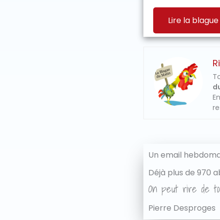
Lire la blague
R
To
du
En
re
Un email hebdomad
Déjà plus de 970 a
On peut rire de to
Pierre Desproges