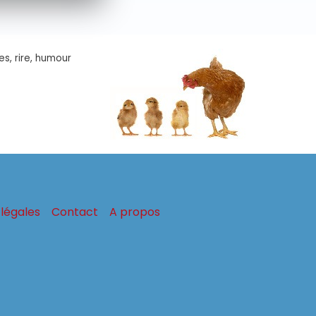
es, rire, humour
légales
Contact
A propos