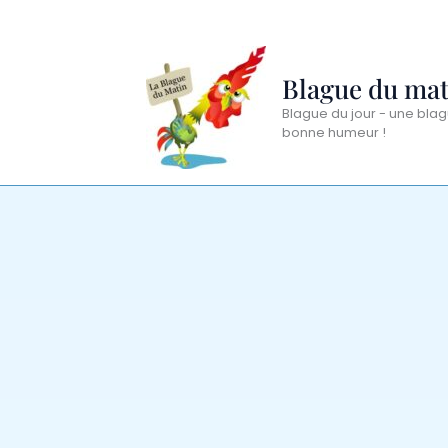
Aller
au
contenu
Blague du mat
Blague du jour - une blag
bonne humeur !