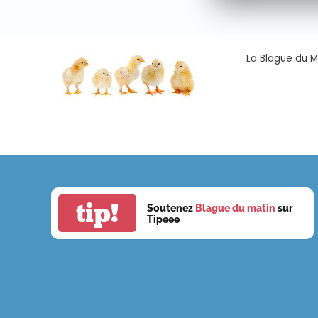
La Blague du Ma
tip!
Soutenez
Blague du matin
sur
Tipeee