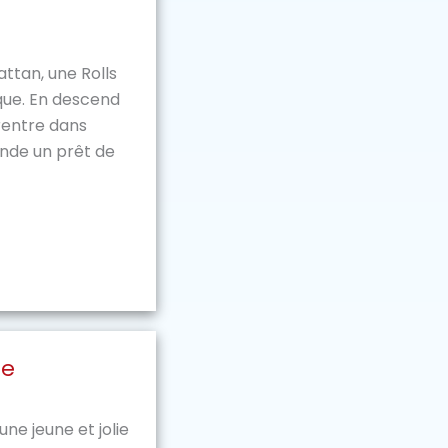
ttan, une Rolls
que. En descend
rentre dans
nde un prêt de
ge
une jeune et jolie