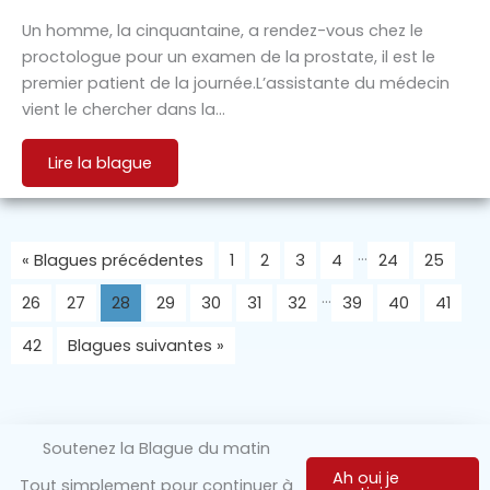
Un homme, la cinquantaine, a rendez-vous chez le
proctologue pour un examen de la prostate, il est le
premier patient de la journée.L’assistante du médecin
vient le chercher dans la…
Lire la blague
…
« Blagues précédentes
1
2
3
4
24
25
…
26
27
28
29
30
31
32
39
40
41
42
Blagues suivantes »
Soutenez la Blague du matin
Ah oui je
Tout simplement pour continuer à