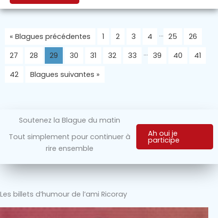
…
« Blagues précédentes
1
2
3
4
25
26
…
27
28
29
30
31
32
33
39
40
41
42
Blagues suivantes »
Soutenez la Blague du matin
Ah oui je
Tout simplement pour continuer à
participe
rire ensemble
Les billets d’humour de l’ami Ricoray