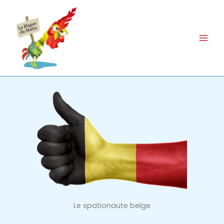
Aller
au
contenu
Le spationaute belge