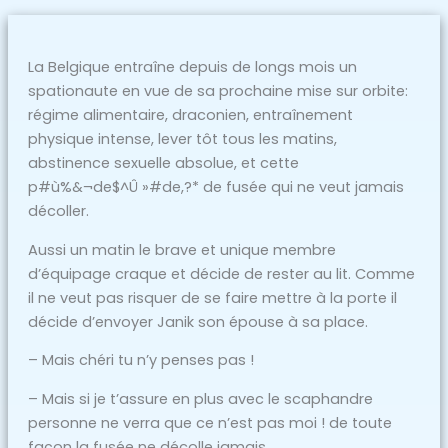
La Belgique entraîne depuis de longs mois un
spationaute en vue de sa prochaine mise sur orbite:
régime alimentaire, draconien, entraînement
physique intense, lever tôt tous les matins,
abstinence sexuelle absolue, et cette
p#ù%&¬de$^Û »#de,?* de fusée qui ne veut jamais
décoller.
Aussi un matin le brave et unique membre
d’équipage craque et décide de rester au lit. Comme
il ne veut pas risquer de se faire mettre à la porte il
décide d’envoyer Janik son épouse à sa place.
– Mais chéri tu n’y penses pas !
– Mais si je t’assure en plus avec le scaphandre
personne ne verra que ce n’est pas moi ! de toute
façon la fusée ne décolle jamais.