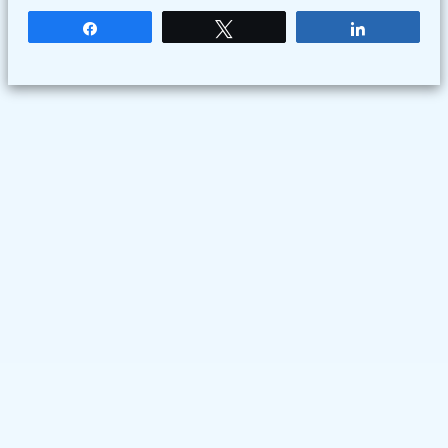
Partagez
Tweetez
Partagez