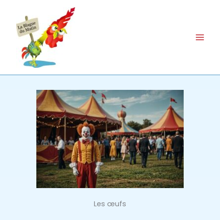
Aller
au
contenu
Les œufs