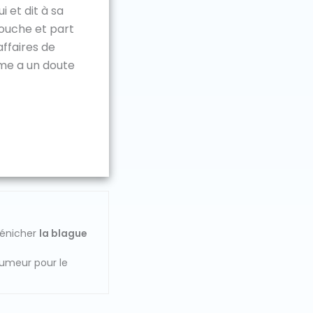
 et dit à sa
ouche et part
affaires de
me a un doute
dénicher
la blague
humeur pour le