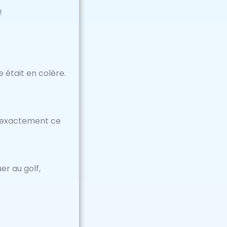
!
 était en colère.
qua exactement ce
er au golf,