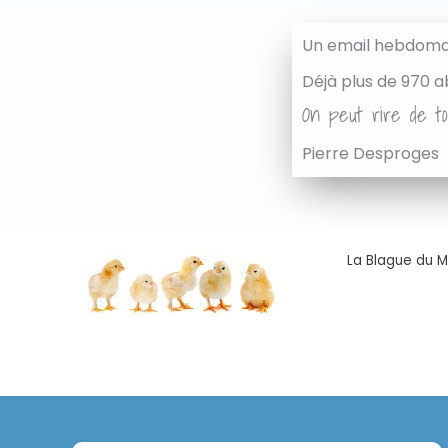
Un email hebdomad
Déjà plus de 970 a
On peut rire de to
Pierre Desproges
La Blague du Ma