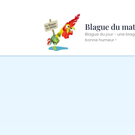
Aller
au
contenu
Blague du mat
Blague du jour - une blag
bonne humeur !