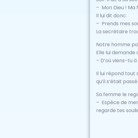
– Mon Dieu ! Ma f
Il lui dit donc:
– Prends mes soul
La secrétaire tro
Notre homme par 
Elle lui demande 
– D’où viens-tu à
Il lui répond tout
qu’il s’était pass
Sa femme le regar
– Espèce de mente
regarde tes soulie