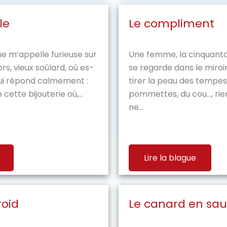
le
Le compliment
e m’appelle furieuse sur
Une femme, la cinquanta
rs, vieux soûlard, où es-
se regarde dans le miroir
lui répond calmement :
tirer la peau des tempes
cette bijouterie où,...
pommettes, du cou…, rien n
ne...
Lire la blague
roid
Le canard en sa