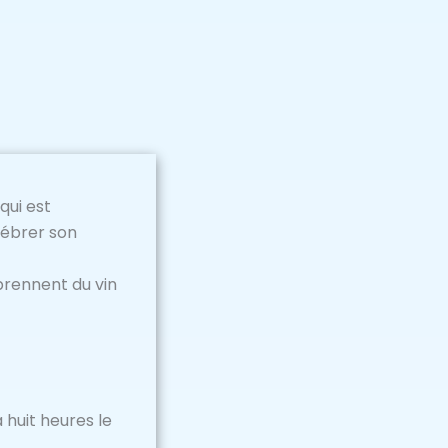
qui est
élébrer son
 prennent du vin
 huit heures le