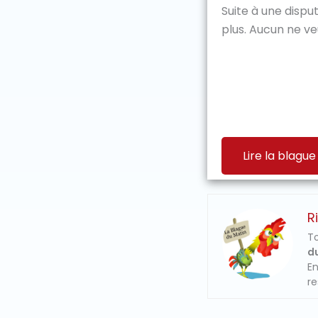
Suite à une dispu
plus. Aucun ne veu
Lire la blague
R
To
du
En
re