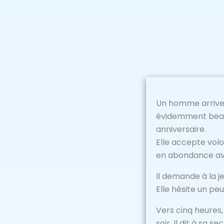
Un homme arrive a
évidemment beauco
anniversaire.
Elle accepte volo
en abondance avec
Il demande à la jeu
Elle hésite un peu
Vers cinq heures,
soir. Il dit à sa se