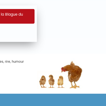
 la Blague du
es, rire, humour