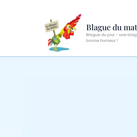
Aller
au
contenu
Blague du mat
Blague du jour - une blag
bonne humeur !