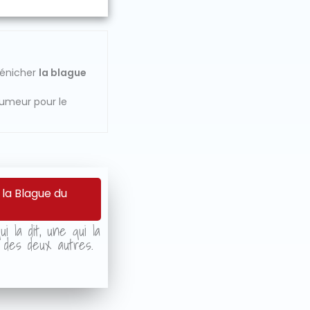
dénicher
la blague
humeur pour le
 la Blague du
i la dit, une qui la
r des deux autres.