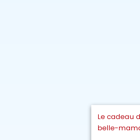
Le cadeau d
belle-mam