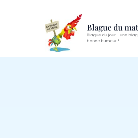
Aller
au
contenu
Blague du mat
Blague du jour - une blag
bonne humeur !