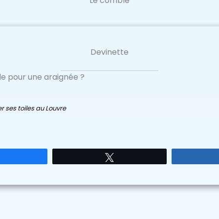
Le comble
Devinette
le pour une araignée ?
r ses toiles au Louvre
Partagez
Tweetez