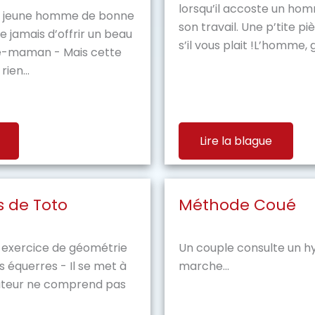
lorsqu’il accoste un hom
un jeune homme de bonne
son travail. Une p’tite 
 jamais d’offrir un beau
s’il vous plait !L’homme, 
le-maman - Mais cette
ien...
Lire la blague
s de Toto
Méthode Coué
n exercice de géométrie
Un couple consulte un hy
s équerres - Il se met à
marche...
ituteur ne comprend pas