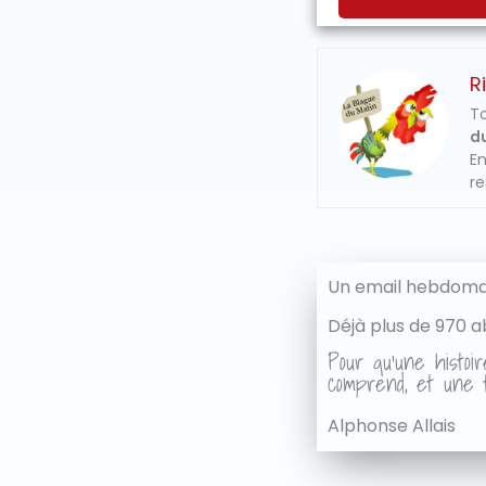
R
To
du
En
re
Un email hebdomad
Déjà plus de 970 a
Pour qu'une histoir
comprend, et une t
Alphonse Allais