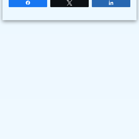
Partagez
Tweetez
Partagez