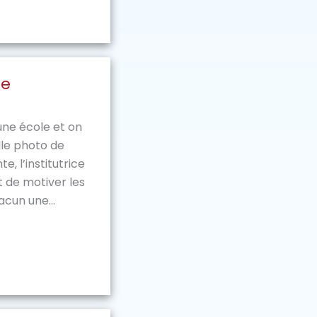
se
une école et on
lle photo de
e, l’institutrice
 de motiver les
cun une...