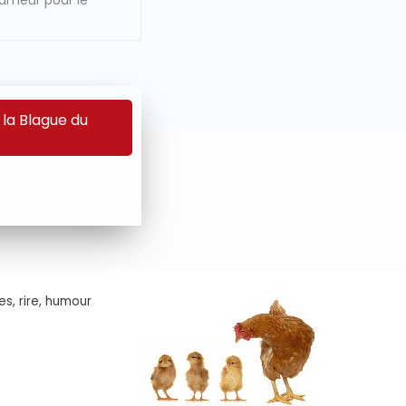
humeur pour le
 la Blague du
es, rire, humour