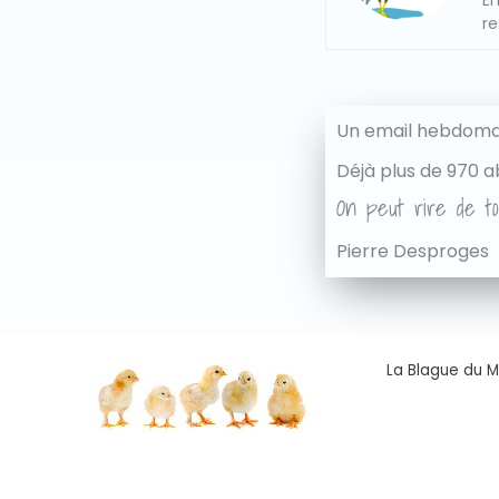
En
re
Un email hebdomad
Déjà plus de 970 a
On peut rire de to
Pierre Desproges
La Blague du Ma