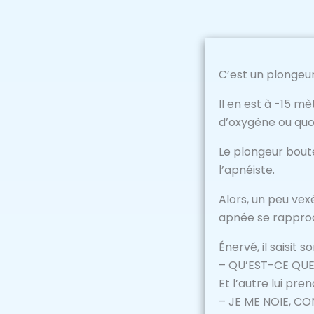
C’est un plongeur
Il en est à -15 m
d’oxygène ou quoi
Le plongeur boute
l’apnéiste.
Alors, un peu vex
apnée se rapproc
Énervé, il saisit 
– QU’EST-CE QUE
Et l’autre lui pren
– JE ME NOIE, C