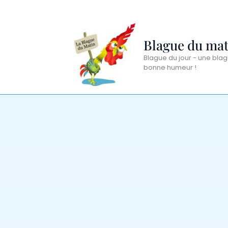
Aller
au
contenu
Blague du mat
Blague du jour - une blag
bonne humeur !