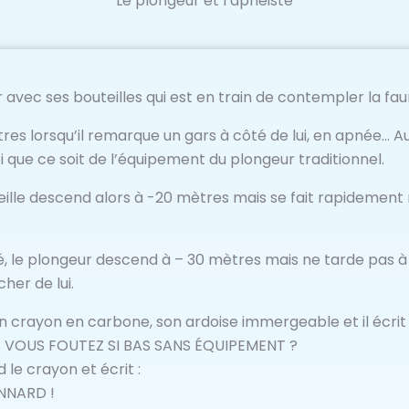
Le plongeur et l’apnéiste
 avec ses bouteilles qui est en train de contempler la fa
ètres lorsqu’il remarque un gars à côté de lui, en apnée… A
 que ce soit de l’équipement du plongeur traditionnel.
ille descend alors à -20 mètres mais se fait rapidement 
é, le plongeur descend à – 30 mètres mais ne tarde pas à 
her de lui.
son crayon en carbone, son ardoise immergeable et il écrit 
 VOUS FOUTEZ SI BAS SANS ÉQUIPEMENT ?
d le crayon et écrit :
ONNARD !