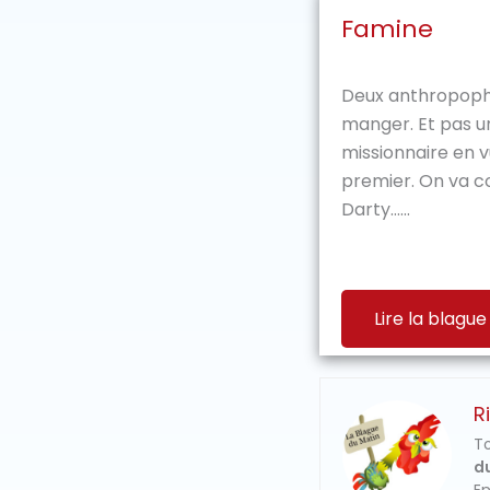
Famine
Deux anthropopha
manger. Et pas un
missionnaire en vu
premier. On va 
Darty…...
Lire la blague
R
To
du